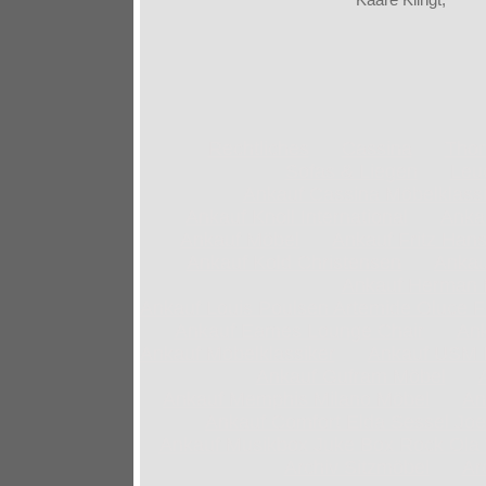
Rechtliches
Cassina
Thon
Sofas & Liegen
Leu
Ankauf Cassina Möbelklass
Ankauf Knoll International
Anka
Ankauf Möbel
Ankauf Fritz Han
Ankauf Kold Christensen
Ankau
Ankauf Herman M
Ankauf Louis Poulsen Artemide Oluce F
Ankauf Eames Lounge Chair
Ank
Ankauf Möbelklassiker
Ankauf USM H
Ankauf Gufram Möbel
Ankauf Memphis Milano Möbel
An
Ankauf Comfort Elda Sessel Jo
Ankauf Musikbox Juke Box Rock Ola 
Archiv Sitzmöbel
Ar