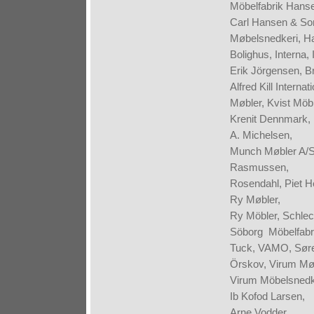
Möbelfabrik Hans
Carl Hansen & Son
Møbelsnedkeri, Ha
Bolighus, Interna
Erik Jörgensen, B
Alfred Kill Interna
Møbler, Kvist Möbl
Krenit Dennmark, 
A. Michelsen,
Munch Møbler A/S,
Rasmussen,
Rosendahl, Piet H
Ry Møbler,
Ry Möbler, Schlech
Söborg Möbelfabrik
Tuck, VAMO, Søren
Örskov, Virum Mø
Virum Möbelsnedker
Ib Kofod Larsen,
Arne Vodder,